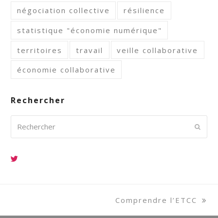
négociation collective
résilience
statistique "économie numérique"
territoires
travail
veille collaborative
économie collaborative
Rechercher
Rechercher
Envoy
next
Comprendre l’ETCC
post: