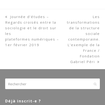
previous
Journée d’études –
next
Les
Regards croisés entre la
post:
transformations
post:
sociologie et le droit sur
de la structure
les
sociale
plateformes numériques –
contemporaine.
1er février 2019
L’exemple de la
France /
Fondation
Gabriel Péri
Rechercher
Envoy
Déjà inscrit-e ?