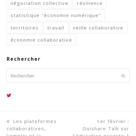
négociation collective
résilience
statistique "économie numérique"
territoires
travail
veille collaborative
économie collaborative
Rechercher
Rechercher
Envoy
previous
Les plateformes
next
1er février :
collaboratives,
post:
Ouishare Talk sur
post:
l’emploi et la
l’éducation ouverte à