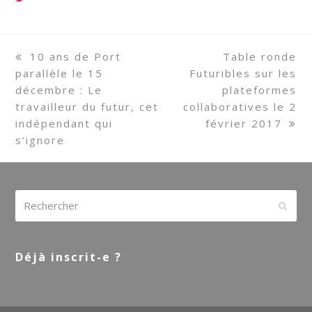
previous
10 ans de Port
next
Table ronde
parallèle le 15
post:
Futuribles sur les
post:
décembre : Le
plateformes
travailleur du futur, cet
collaboratives le 2
indépendant qui
février 2017
s’ignore
Rechercher
Envoy
Déjà inscrit-e ?