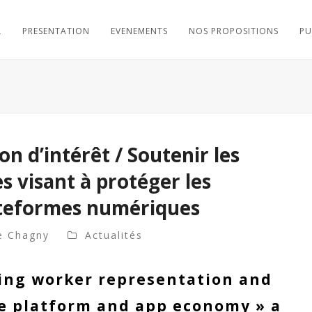
L
PRESENTATION
EVENEMENTS
NOS PROPOSITIONS
PU
n d’intérêt / Soutenir les
es visant à protéger les
lateformes numériques
e Chagny
Actualités
hing worker representation and
he platform and app economy » a