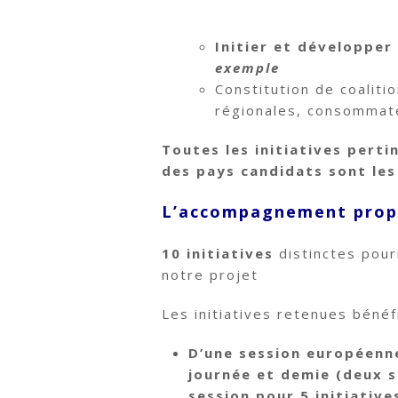
Initier et développe
exemple
Constitution de coaliti
régionales, consommate
Toutes les initiatives pert
des pays candidats sont le
L’accompagnement prop
10 initiatives
distinctes pou
notre projet
Les initiatives retenues bénéfi
D’une session européenne
journée et demie (deux s
session pour 5 initiative