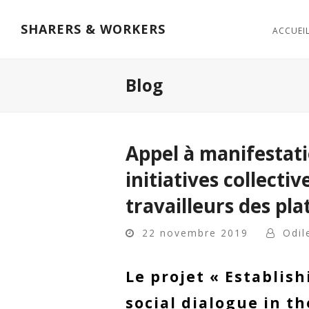
SHARERS & WORKERS
ACCUEI
Blog
Appel à manifestatio
initiatives collectiv
travailleurs des p
22 novembre 2019
Odil
Le projet « Establis
social dialogue in t