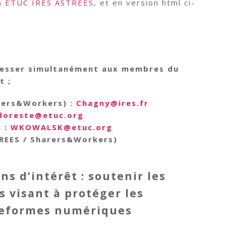
 ETUC IRES ASTREES
, et en version html ci-
resser simultanément aux membres du
t ;
arers&Workers) :
Chagny@ires.fr
doreste@etuc.org
) :
WKOWALSK@etuc.org
TREES / Sharers&Workers)
s d’intérêt : soutenir les
es visant à protéger les
ateformes numériques