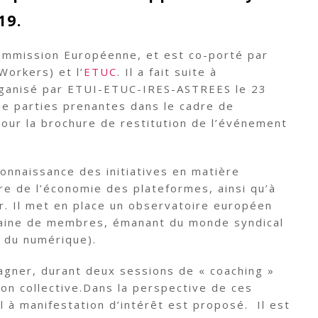
19.
Commission Européenne, et est co-porté par
Workers) et l’
ETUC
. Il a fait suite à
organisé par ETUI-ETUC-IRES-ASTREES le 23
ue parties prenantes dans le cadre de
our la brochure de restitution de l’événement
connaissance des initiatives en matière
dre de l’économie des plateformes, ainsi qu’à
er. Il met en place un observatoire européen
taine de membres, émanant du monde syndical
, du numérique).
agner, durant deux sessions de « coaching »
ion collective.Dans la perspective de ces
l à manifestation d’intérêt est proposé. Il est