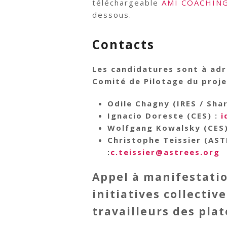
téléchargeable
AMI COACHING
dessous.
Contacts
Les candidatures sont à ad
Comité de Pilotage du proje
Odile Chagny (IRES / Sh
Ignacio Doreste (CES) :
i
Wolfgang Kowalsky (CES
Christophe Teissier (AS
:
c.teissier@astrees.org
Appel à manifestation
initiatives collectiv
travailleurs des pl