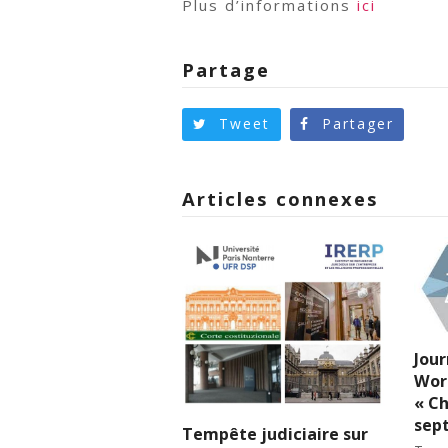
Plus d’informations
ici
Partage
Tweet
Partager
Articles connexes
Jour
Wor
« Ch
sep
Tempête judiciaire sur