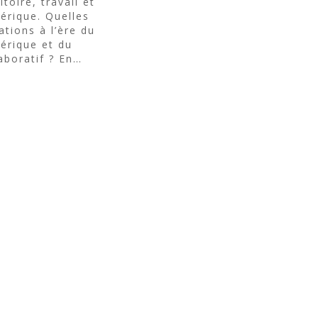
itoire, travail et
érique. Quelles
tions à l’ère du
érique et du
aboratif ? En…