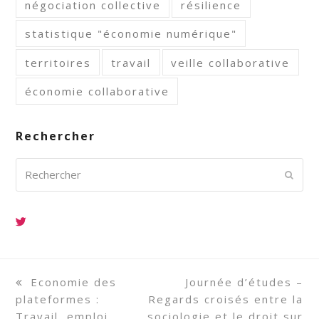
négociation collective
résilience
statistique "économie numérique"
territoires
travail
veille collaborative
économie collaborative
Rechercher
Rechercher
Envoy
previous
Economie des
next
Journée d’études –
plateformes :
post:
Regards croisés entre la
post:
Travail, emploi
sociologie et le droit sur