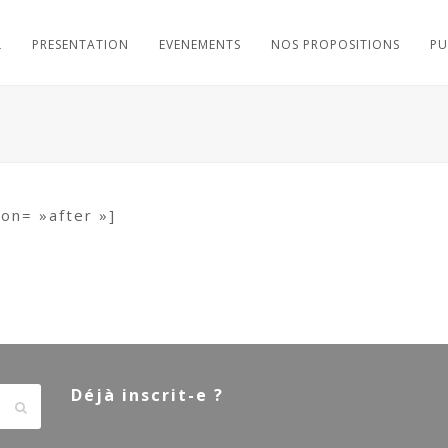
L
PRESENTATION
EVENEMENTS
NOS PROPOSITIONS
PU
ion= »after »]
Déjà inscrit-e ?
Envoyer