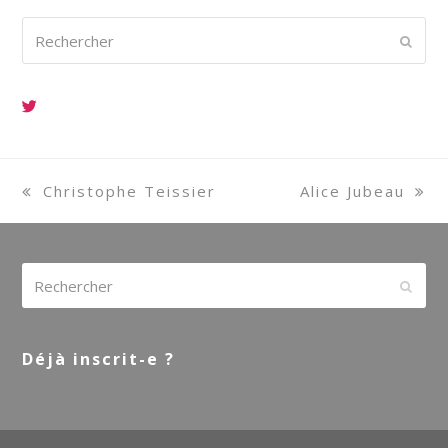
Rechercher
Envoy
previous
Christophe Teissier
next
Alice Jubeau
post:
post:
Rechercher
Envoy
Déjà inscrit-e ?