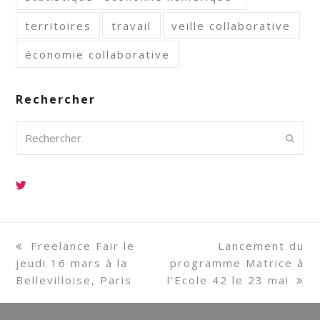
territoires
travail
veille collaborative
économie collaborative
Rechercher
Rechercher
Envoy
previous
Freelance Fair le
next
Lancement du
jeudi 16 mars à la
post:
programme Matrice à
post:
Bellevilloise, Paris
l’Ecole 42 le 23 mai