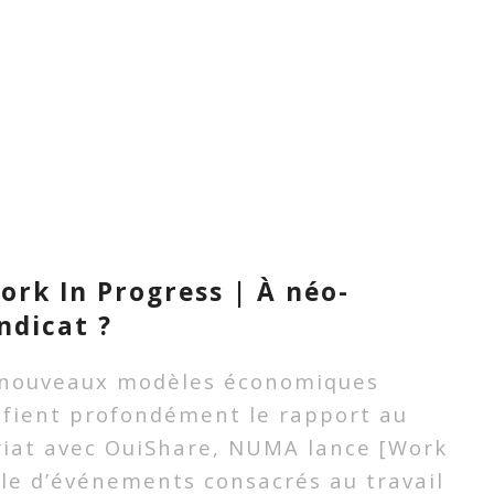
rk In Progress | À néo-
ndicat ?
s nouveaux modèles économiques
difient profondément le rapport au
ariat avec OuiShare, NUMA lance [Work
cle d’événements consacrés au travail