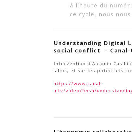
à l’heure du numér
ce cycle, nous nous
Understanding Digital 
social conflict – Canal-
Intervention d’Antonio Casilli
labor, et sur les potentiels c
https://www.canal-
u.tv/video/fmsh/understandin
L’économie collaborativ