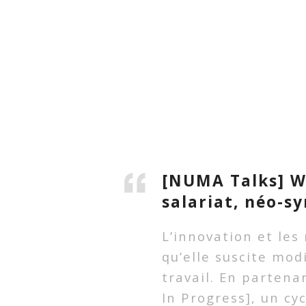
[NUMA Talks] Wo
salariat, néo-sy
L’innovation et le
qu’elle suscite mo
travail. En parten
In Progress], un cy