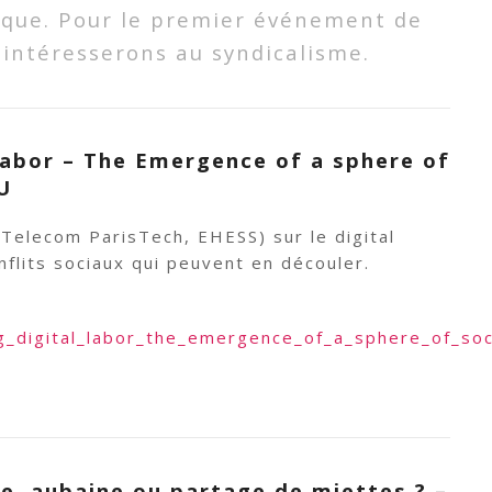
ique. Pour le premier événement de
 intéresserons au syndicalisme.
Labor – The Emergence of a sphere of
U
 (Telecom ParisTech, EHESS) sur le digital
onflits sociaux qui peuvent en découler.
g_digital_labor_the_emergence_of_a_sphere_of_soci
e, aubaine ou partage de miettes ? –