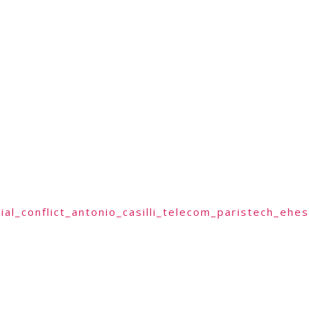
al_conflict_antonio_casilli_telecom_paristech_ehe