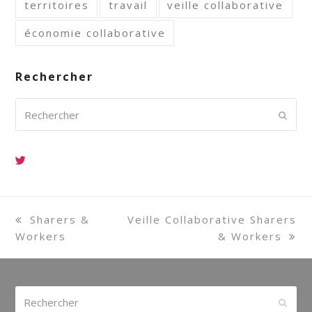
territoires
travail
veille collaborative
économie collaborative
Rechercher
Rechercher
Envoy
previous
Sharers &
next
Veille Collaborative Sharers
Workers
post:
post:
& Workers
Rechercher
Envoy