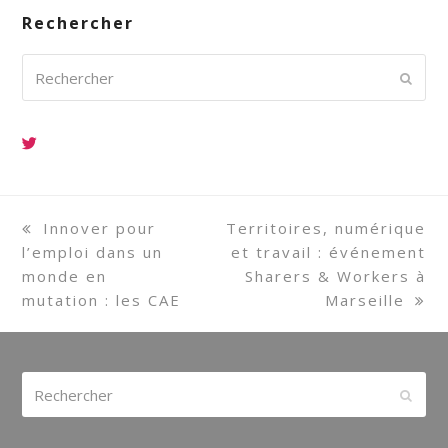
Rechercher
Rechercher
Envoy
previous
Innover pour
next
Territoires, numérique
l’emploi dans un
post:
post:
et travail : événement
monde en
Sharers & Workers à
mutation : les CAE
Marseille
Rechercher
Envoy