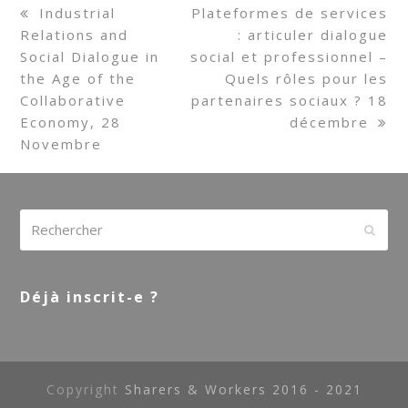
previous
Industrial
next
Plateformes de services
Relations and
post:
post:
: articuler dialogue
Social Dialogue in
social et professionnel –
the Age of the
Quels rôles pour les
Collaborative
partenaires sociaux ? 18
Economy, 28
décembre
Novembre
Rechercher
Envoy
Déjà inscrit-e ?
Copyright
Sharers & Workers 2016 - 2021