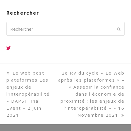
Rechercher
Rechercher
Envoy
previous
Le web post
next
2e RV du cycle « Le Web
plateformes Les
post:
après les plateformes » –
post:
enjeux de
« Asseoir la confiance
l’interopérabilité
dans l’économie de
– DAPSI Final
proximité : les enjeux de
Event – 2 juin
l’interopérabilité » – 16
2021
Novembre 2021